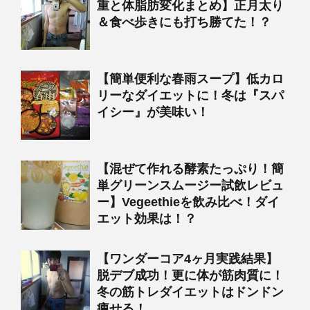
重と体脂肪変化まとめ】正月太り
＆食べ歩きにも打ち勝てた！？
【簡単便利な春雨スープ】低カロ
リーなダイエットに！冬は『スパ
イシー』が美味い！
【混ぜて作れる酵素たっぷり！簡
単グリーンスムージー試飲レビュ
ー】Vegeethieを飲み比べ！ダイ
エット効果は！？
【ワンダーコア4ヶ月実践結果】
脱デブ成功！更に体が筋肉質に！
冬の筋トレダイエットはドンドン
痩せる！