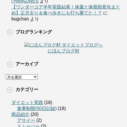
| HIMAZINES
より
【ワンダーコア半年実践結果！体重と体脂肪変化まと
め】正月太り＆食べ歩きにも打ち勝てた！？
に
bugchan
より
ブログランキング
にほんブログ村
アーカイブ
カテゴリー
ダイエット実践
(18)
食事制限(50日記録)
(18)
商品紹介
(20)
アサイー
(2)
スムージー
(2)