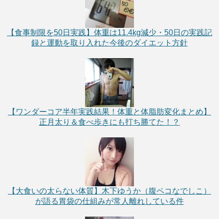
【食事制限を50日実践】体重は11.4kg減少・50日の実践記
録と運動を取り入れた今後のダイエット方針
【ワンダーコア半年実践結果！体重と体脂肪変化まとめ】
正月太り＆食べ歩きにも打ち勝てた！？
【大食いの太らない体質】木下ゆうか（腹ペコなでしこ）
が語る胃袋の仕組みが常人離れしている件