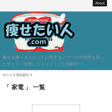
About
痩せる事・ダイエットに関するノウハウや雑学を扱っ
たサイト！実際にダイエットにも挑戦中！
ホーム
>
商品紹介
>
「 家電 」 一覧