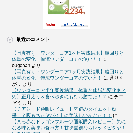
最近のコメント
【写真有り・ワンダーコア1ヶ月実践結果】腹回りと
体重の変化！俺流ワンダーコアの使い方！
に
bugchan
より
【写真有り・ワンダーコア1ヶ月実践結果】腹回りと
体重の変化！俺流ワンダーコアの使い方！
に
通りす
がり
より
【ワンダーコア半年実践結果！体重と体脂肪変化まと
め】正月太り＆食べ歩きにも打ち勝てた！？
に
チエ
ぞう
より
【チアシード通販レビュー】奇跡のダイエット効
果！？腹もちがヤバイ上に美味しいんだが！！
に
【真っ赤なドラゴンフルーツ通販購入レビュー】気に
なる味と美味い食べ方！甘味重視ならレッドピタヤ！