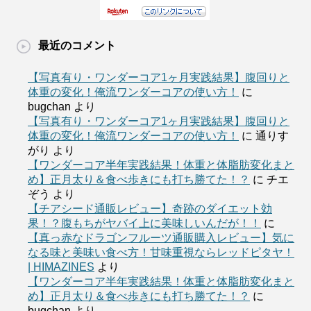
最近のコメント
【写真有り・ワンダーコア1ヶ月実践結果】腹回りと
体重の変化！俺流ワンダーコアの使い方！
に
bugchan
より
【写真有り・ワンダーコア1ヶ月実践結果】腹回りと
体重の変化！俺流ワンダーコアの使い方！
に
通りす
がり
より
【ワンダーコア半年実践結果！体重と体脂肪変化まと
め】正月太り＆食べ歩きにも打ち勝てた！？
に
チエ
ぞう
より
【チアシード通販レビュー】奇跡のダイエット効
果！？腹もちがヤバイ上に美味しいんだが！！
に
【真っ赤なドラゴンフルーツ通販購入レビュー】気に
なる味と美味い食べ方！甘味重視ならレッドピタヤ！
| HIMAZINES
より
【ワンダーコア半年実践結果！体重と体脂肪変化まと
め】正月太り＆食べ歩きにも打ち勝てた！？
に
bugchan
より