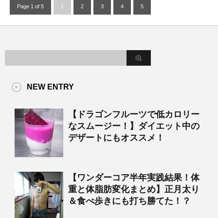
Page 1 of 5
1
2
3
4
5
NEW ENTRY
【ドラゴンフルーツで低カロリー
なスムージー！】ダイエット中の
デザートにもオススメ！
【ワンダーコア半年実践結果！体
重と体脂肪変化まとめ】正月太り
＆食べ歩きにも打ち勝てた！？