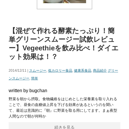
【混ぜて作れる酵素たっぷり！簡
単グリーンスムージー試飲レビュ
ー】Vegeethieを飲み比べ！ダイエ
ット効果は！？
2014/12/11 |
スムージー
,
低カロリー食品
,
健康系食品
,
商品紹介
グリー
ンスムージー
,
簡単
written by bugchan
野菜を朝から摂取。食物繊維をはじめとした栄養素を取り入れる
ことで、昼食の血糖値上昇を下げる効果があるというのを聞い
て、最近は意識的に『朝』に野菜を取る用にしてます。まぁ夜型
人間なので朝が何時か
続きを見る