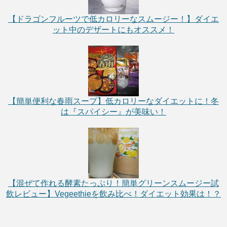
【ドラゴンフルーツで低カロリーなスムージー！】ダイエ
ット中のデザートにもオススメ！
【簡単便利な春雨スープ】低カロリーなダイエットに！冬
は『スパイシー』が美味い！
【混ぜて作れる酵素たっぷり！簡単グリーンスムージー試
飲レビュー】Vegeethieを飲み比べ！ダイエット効果は！？