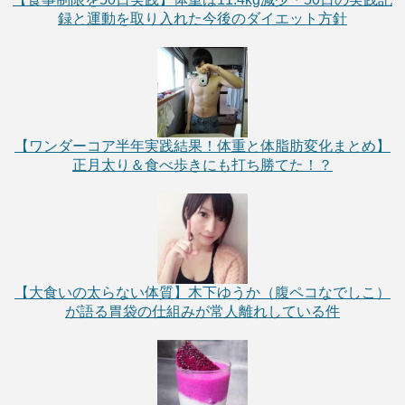
録と運動を取り入れた今後のダイエット方針
【ワンダーコア半年実践結果！体重と体脂肪変化まとめ】
正月太り＆食べ歩きにも打ち勝てた！？
【大食いの太らない体質】木下ゆうか（腹ペコなでしこ）
が語る胃袋の仕組みが常人離れしている件