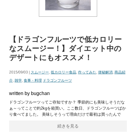
【ドラゴンフルーツで低カロリー
なスムージー！】ダイエット中の
デザートにもオススメ！
2015/09/03 |
スムージー
,
低カロリー食品
,
作ってみた
,
便秘解消
,
商品紹
介
,
雑学
,
食事・料理
ドラゴンフルーツ
written by bugchan
ドラゴンフルーツってご存知ですか？ 季節的にも美味しそうだな
ぁ～ってことで約2kgを箱買い。ここ数日、ドラゴンフルーツばか
り食べてました。 美味しそうって理由だけで最初は買ったんで
続きを見る