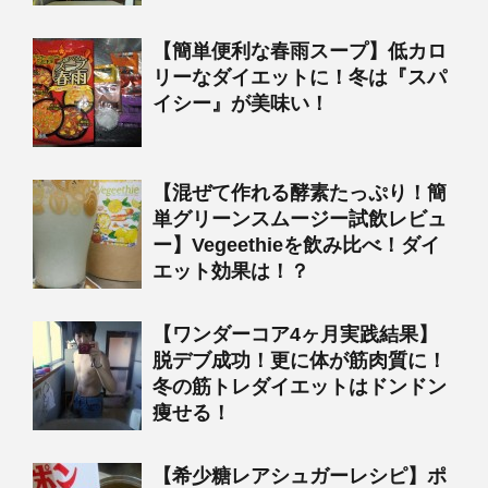
【簡単便利な春雨スープ】低カロ
リーなダイエットに！冬は『スパ
イシー』が美味い！
【混ぜて作れる酵素たっぷり！簡
単グリーンスムージー試飲レビュ
ー】Vegeethieを飲み比べ！ダイ
エット効果は！？
【ワンダーコア4ヶ月実践結果】
脱デブ成功！更に体が筋肉質に！
冬の筋トレダイエットはドンドン
痩せる！
【希少糖レアシュガーレシピ】ポ