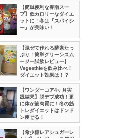
【簡単便利な春雨スー
プ】低カロリーなダイエ
ットに！冬は『スパイシ
ー』が美味い！
【混ぜて作れる酵素たっ
ぷり！簡単グリーンスム
ージー試飲レビュー】
Vegeethieを飲み比べ！
ダイエット効果は！？
【ワンダーコア4ヶ月実
践結果】脱デブ成功！更
に体が筋肉質に！冬の筋
トレダイエットはドンド
ン痩せる！
【希少糖レアシュガーレ