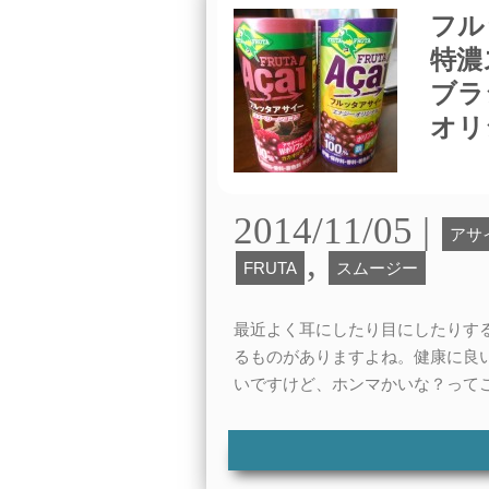
フル
特濃
ブラ
オリ
2014/11/05 |
アサ
,
FRUTA
スムージー
最近よく耳にしたり目にしたりす
るものがありますよね。健康に良
いですけど、ホンマかいな？って