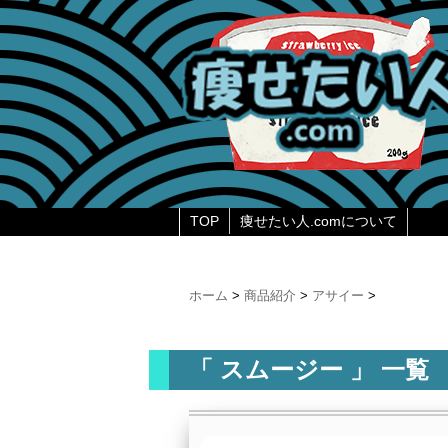
TOP
痩せたい人.comについて
ホーム
>
商品紹介
>
アサイー
>
「 スムージー 」 一覧