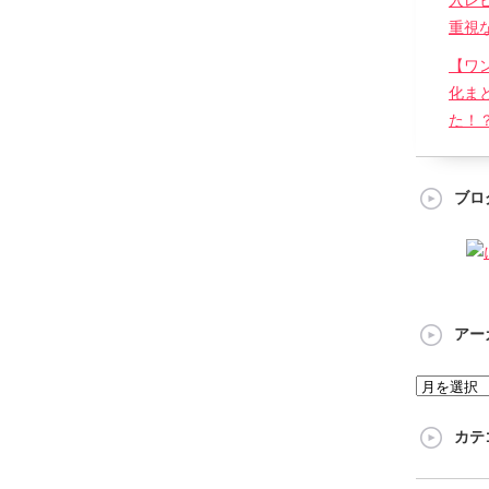
入レ
重視な
【ワ
化ま
た！
ブロ
アー
カテ