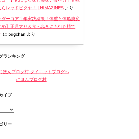
ビュー】気になる味と美味い食べ方！甘味
らレッドピタヤ！ | HIMAZINES
より
ンダーコア半年実践結果！体重と体脂肪変
とめ】正月太り＆食べ歩きにも打ち勝て
？
に
bugchan
より
グランキング
にほんブログ村
カイブ
ゴリー