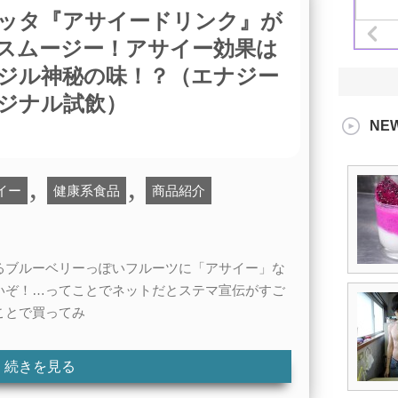
ッタ『アサイードリンク』が
スムージー！アサイー効果は
ジル神秘の味！？（エナジー
ジナル試飲）
NE
,
,
イー
健康系食品
商品紹介
るブルーベリーっぽいフルーツに「アサイー」な
いぞ！…ってことでネットだとステマ宣伝がすご
ことで買ってみ
続きを見る