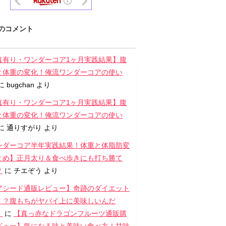
のコメント
真有り・ワンダーコア1ヶ月実践結果】腹
と体重の変化！俺流ワンダーコアの使い
に
bugchan
より
真有り・ワンダーコア1ヶ月実践結果】腹
と体重の変化！俺流ワンダーコアの使い
に
通りすがり
より
ンダーコア半年実践結果！体重と体脂肪変
とめ】正月太り＆食べ歩きにも打ち勝て
？
に
チエぞう
より
アシード通販レビュー】奇跡のダイエット
！？腹もちがヤバイ上に美味しいんだ
！
に
【真っ赤なドラゴンフルーツ通販購