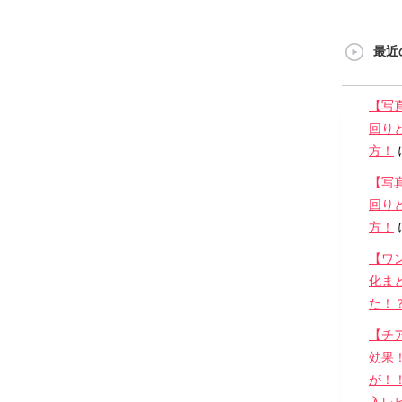
最近
【写
回り
方！
【写
回り
方！
【ワ
化ま
た！
【チ
効果
が！