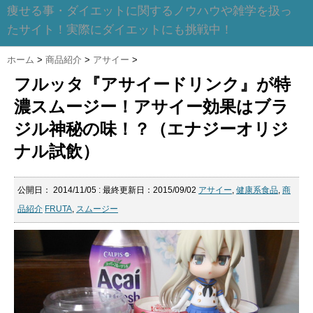
痩せる事・ダイエットに関するノウハウや雑学を扱っ
たサイト！実際にダイエットにも挑戦中！
ホーム
>
商品紹介
>
アサイー
>
フルッタ『アサイードリンク』が特
濃スムージー！アサイー効果はブラ
ジル神秘の味！？（エナジーオリジ
ナル試飲）
公開日：
2014/11/05
: 最終更新日：2015/09/02
アサイー
,
健康系食品
,
商
品紹介
FRUTA
,
スムージー