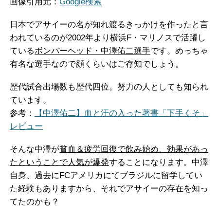
画像引用元：
Google検索
日本でアサイーの名が知れ渡るきっかけを作ったと言
われているのが2002年より横浜F・マリノスで活躍し
ている
ボンバーヘッド・中澤佑二選手
です。めっちゃ
有名な選手なので顔くらいはご存知でしょう。
歴代試合出場数も歴代四位。努力の人としても知られ
ています。
参考：
【中澤佑二】血と汗の入った著書「下手くそ」
レビュー
そんな中澤が
貧血＆疲労回復で飲み始め、効果があっ
たということで人気が爆発
することになります。中澤
自身、過去にFCアメリカにてブラジルに留学してい
た経験もありますから、それでアサイーの存在を知っ
てたのかも？