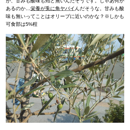
が、甘みも酸味も殆ど無いんだそうです。じゃあ何が
あるのか…
栄養が兎に角ヤバイ
んだそうな。甘みも酸
味も無いってことはオリーブに近いのかな？※しかも
可食部は5%程