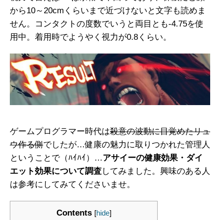
から10～20cmくらいまで近づけないと文字も読めま
せん。コンタクトの度数でいうと両目とも-4.75を使
用中。着用時でようやく視力が0.8くらい。
ゲームプログラマー時代は
殺意の波動に目覚めたリュ
ウ作る側
でしたが…健康の魅力に取りつかれた管理人
ということで（ﾊｲﾊｲ）…
アサイーの健康効果・ダイ
エット効果について調査
してみました。興味のある人
は参考にしてみてくださいませ。
Contents
[
hide
]