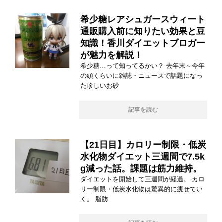
希少糖レアシュガースウィート
通販購入前に知りたい効果と豆
知識！香川ダイエットブロガー
が魅力を解説！
希少糖…って知ってるかい？ 去年末～今年
の頭くらいに雑誌・ニュースで話題になっ
た珍しいお砂
記事を読む
【21日目】カロリー制限・低炭
水化物ダイエット三週間で7.5k
g減った話。課題は筋力維持。
ダイエットを開始して三週間が経過。 カロ
リー制限・低炭水化物は驚異的に痩せてい
く。 脂肪