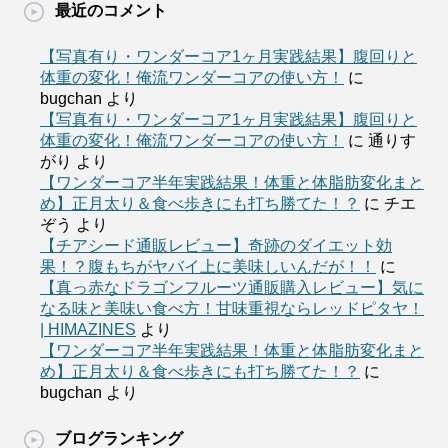
最近のコメント
【写真有り・ワンダーコア1ヶ月実践結果】腹回りと
体重の変化！俺流ワンダーコアの使い方！
に
bugchan
より
【写真有り・ワンダーコア1ヶ月実践結果】腹回りと
体重の変化！俺流ワンダーコアの使い方！
に
通りす
がり
より
【ワンダーコア半年実践結果！体重と体脂肪変化まと
め】正月太り＆食べ歩きにも打ち勝てた！？
に
チエ
ぞう
より
【チアシード通販レビュー】奇跡のダイエット効
果！？腹もちがヤバイ上に美味しいんだが！！
に
【真っ赤なドラゴンフルーツ通販購入レビュー】気に
なる味と美味い食べ方！甘味重視ならレッドピタヤ！
| HIMAZINES
より
【ワンダーコア半年実践結果！体重と体脂肪変化まと
め】正月太り＆食べ歩きにも打ち勝てた！？
に
bugchan
より
ブログランキング