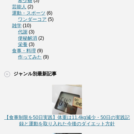
希少糖
(3)
芸能人
(2)
運動・スポーツ
(6)
ワンダーコア
(5)
雑学
(10)
代謝
(3)
便秘解消
(2)
栄養
(3)
食事・料理
(9)
作ってみた
(9)
ジャンル別最新記事
【食事制限を50日実践】体重は11.4kg減少・50日の実践記
録と運動を取り入れた今後のダイエット方針