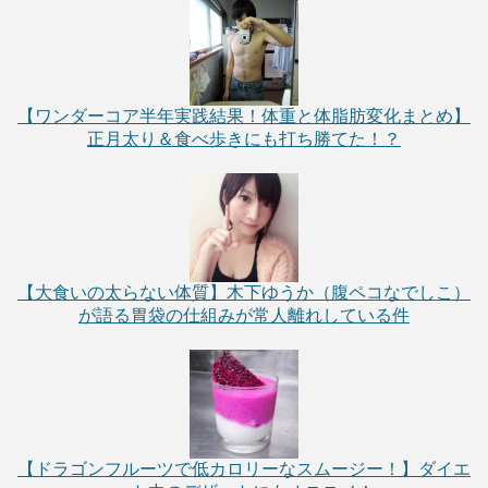
【ワンダーコア半年実践結果！体重と体脂肪変化まとめ】
正月太り＆食べ歩きにも打ち勝てた！？
【大食いの太らない体質】木下ゆうか（腹ペコなでしこ）
が語る胃袋の仕組みが常人離れしている件
【ドラゴンフルーツで低カロリーなスムージー！】ダイエ