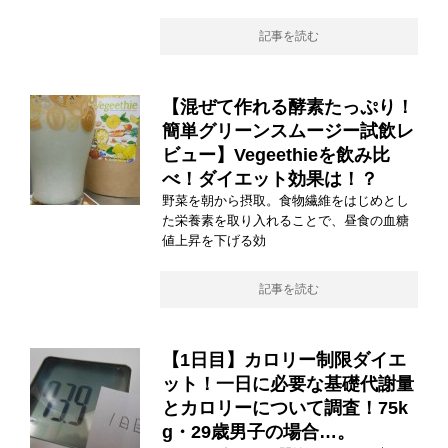
記事を読む
【混ぜて作れる酵素たっぷり！
簡単グリーンスムージー試飲レ
ビュー】Vegeethieを飲み比
べ！ダイエット効果は！？
野菜を朝から摂取。食物繊維をはじめとし
た栄養素を取り入れることで、昼食の血糖
値上昇を下げる効
記事を読む
【1日目】カロリー制限ダイエ
ット！一日に必要な基礎代謝量
とカロリーについて調査！75k
g・29歳男子の場合…。