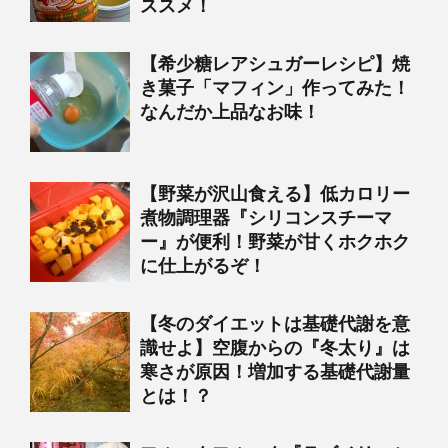
ススメ！
【希少糖レアシュガーレシピ】焼
き菓子「マフィン」作ってみた！
なんだか上品なお味！
【野菜が沢山食える】低カロリー
煮物調理器『シリコンスチーマ
ー』が便利！野菜が甘くホクホク
に仕上がるぞ！
【冬のダイエットは基礎代謝を意
識せよ】空腹からの『冬太り』は
寒さが原因！増加する基礎代謝量
とは！？