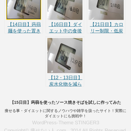
【14日目】蒟蒻
【16日目】ダイ
【21日目】カロ
麺を使った置き
エット中の食後
リー制限・低炭
換えダイエット
に低カロリーデ
水化物ダイエッ
を今日から試し
ザート（ヨナナ
ト三週間で7.5kg
てみる
スアイス）を取
減った話。課題
り入れてみた！
は筋力維持。
【12・13日目】
炭水化物を減ら
したら体脂肪率
がかなり減っ
【15日目】蒟蒻を使ったソース焼きそばを試しに作ってみた
た！体脂肪を減
らすための食
痩せる事・ダイエットに関するノウハウや雑学を扱ったサイト！実際に
ダイエットにも挑戦中！
事！
WordPress-Theme STINGER3
Copyright© 痩せたい人.com , 2014 All Rights Reserved.