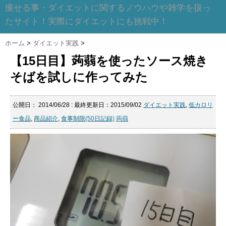
痩せる事・ダイエットに関するノウハウや雑学を扱っ
たサイト！実際にダイエットにも挑戦中！
ホーム
>
ダイエット実践
>
【15日目】蒟蒻を使ったソース焼き
そばを試しに作ってみた
公開日：
2014/06/28
: 最終更新日：2015/09/02
ダイエット実践
,
低カロリ
ー食品
,
商品紹介
,
食事制限(50日記録)
蒟蒻