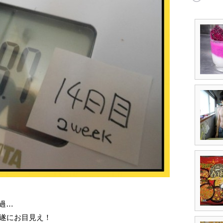
過…
が遂にお目見え！