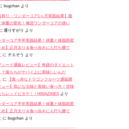
に
bugchan
より
真有り・ワンダーコア1ヶ月実践結果】腹
と体重の変化！俺流ワンダーコアの使い
に
通りすがり
より
ンダーコア半年実践結果！体重と体脂肪変
とめ】正月太り＆食べ歩きにも打ち勝て
？
に
チエぞう
より
アシード通販レビュー】奇跡のダイエット
！？腹もちがヤバイ上に美味しいんだ
！
に
【真っ赤なドラゴンフルーツ通販購
ビュー】気になる味と美味い食べ方！甘味
らレッドピタヤ！ | HIMAZINES
より
ンダーコア半年実践結果！体重と体脂肪変
とめ】正月太り＆食べ歩きにも打ち勝て
？
に
bugchan
より