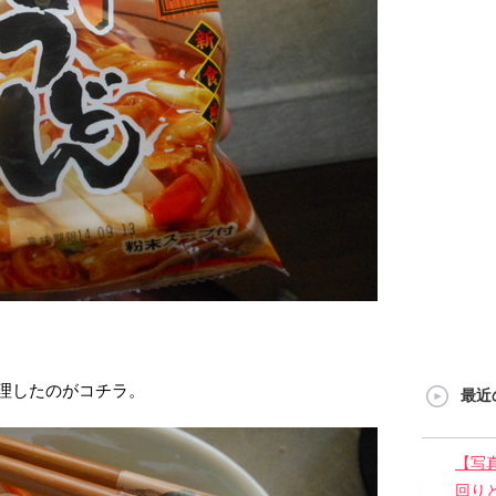
理したのがコチラ。
最近
【写
回り