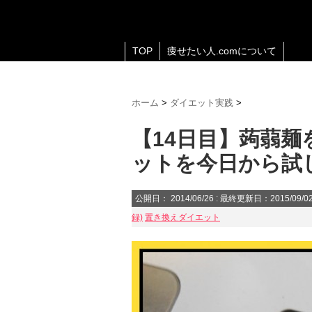
TOP
痩せたい人.comについて
ホーム
>
ダイエット実践
>
【14日目】蒟蒻
ットを今日から試
公開日：
2014/06/26
: 最終更新日：2015/09/0
録)
置き換えダイエット