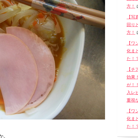
方！
【写
回り
方！
【ワ
化ま
た！
【チ
効果
が！
入レ
重視な
【ワ
化ま
た！
か。