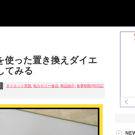
麺を使った置き換えダイエ
してみる
2
ダイエット実践
,
低カロリー食品
,
商品紹介
,
食事制限(50日記
NE