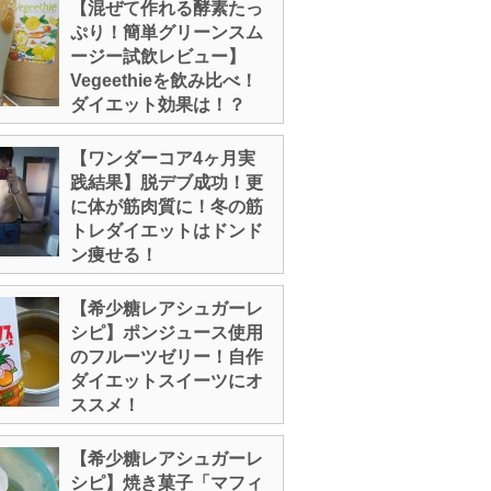
【混ぜて作れる酵素たっ
ぷり！簡単グリーンスム
ージー試飲レビュー】
Vegeethieを飲み比べ！
ダイエット効果は！？
【ワンダーコア4ヶ月実
践結果】脱デブ成功！更
に体が筋肉質に！冬の筋
トレダイエットはドンド
ン痩せる！
【希少糖レアシュガーレ
シピ】ポンジュース使用
のフルーツゼリー！自作
ダイエットスイーツにオ
ススメ！
【希少糖レアシュガーレ
シピ】焼き菓子「マフィ