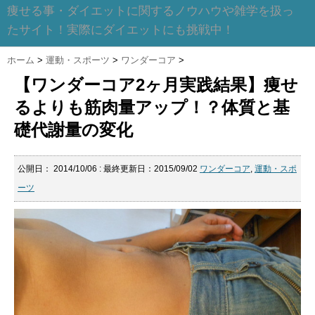
痩せる事・ダイエットに関するノウハウや雑学を扱っ
たサイト！実際にダイエットにも挑戦中！
ホーム
>
運動・スポーツ
>
ワンダーコア
>
【ワンダーコア2ヶ月実践結果】痩せ
るよりも筋肉量アップ！？体質と基
礎代謝量の変化
公開日：
2014/10/06
: 最終更新日：2015/09/02
ワンダーコア
,
運動・スポ
ーツ