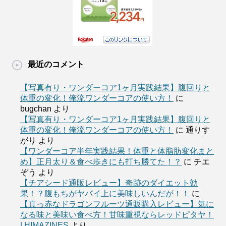
最近のコメント
【写真有り・ワンダーコア1ヶ月実践結果】腹回りと
体重の変化！俺流ワンダーコアの使い方！
に
bugchan
より
【写真有り・ワンダーコア1ヶ月実践結果】腹回りと
体重の変化！俺流ワンダーコアの使い方！
に
通りす
がり
より
【ワンダーコア半年実践結果！体重と体脂肪変化まと
め】正月太り＆食べ歩きにも打ち勝てた！？
に
チエ
ぞう
より
【チアシード通販レビュー】奇跡のダイエット効
果！？腹もちがヤバイ上に美味しいんだが！！
に
【真っ赤なドラゴンフルーツ通販購入レビュー】気に
なる味と美味い食べ方！甘味重視ならレッドピタヤ！
| HIMAZINES
より