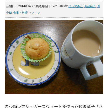
公開日：
2014/11/22
: 最終更新日：2015/09/02
作ってみた
,
商品紹介
,
希
少糖
,
食事・料理
マフィン
希少糖レアシュガースウィートを使った焼き菓子「さ