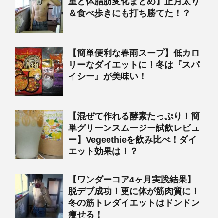
重と体脂肪変化まとめ】正月太り
＆食べ歩きにも打ち勝てた！？
【簡単便利な春雨スープ】低カロ
リーなダイエットに！冬は『スパ
イシー』が美味い！
【混ぜて作れる酵素たっぷり！簡
単グリーンスムージー試飲レビュ
ー】Vegeethieを飲み比べ！ダイ
エット効果は！？
【ワンダーコア4ヶ月実践結果】
脱デブ成功！更に体が筋肉質に！
冬の筋トレダイエットはドンドン
痩せる！