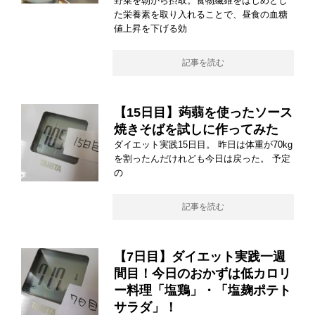
野菜を朝から摂取。食物繊維をはじめとし
た栄養素を取り入れることで、昼食の血糖
値上昇を下げる効
記事を読む
【15日目】蒟蒻を使ったソース
焼きそばを試しに作ってみた
ダイエット実践15日目。 昨日は体重が70kg
を割ったんだけれども今日は戻った。 予定
の
記事を読む
【7日目】ダイエット実践一週
間目！今日のおかずは低カロリ
ー料理「塩鶏」・「塩麹ポテト
サラダ」！